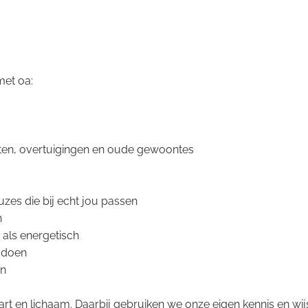
met oa:
ten, overtuigingen en oude gewoontes
zes die bij echt jou passen
n
 als energetisch
n doen
en
rt en lichaam. Daarbij gebruiken we onze eigen kennis en wi