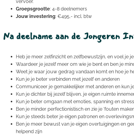
vervoer.
Groepsgrootte
: 4-8 deelnemers
Jouw investering
: €495,- incl. btw
Na deelname aan de Jongeren In
Heb je meer zelfinzicht en zelfbewustzijn, en voel je j
Waardeer je jezelf meer om wie je bent en ben je minde
Weet je waar jouw gedrag vandaan komt en hoe je he
Kun je je beter verbinden met jezelf en anderen
Communiceer je gemakkelijker met anderen en kun j
Kun je dichter bij jezelf blijven, je eigen ruimte inn
Kun je beter omgaan met emoties, spanning en stres
Ben je minder perfectionistisch en zie je ‘fouten maken
Kun je steeds beter je eigen patronen en overlevin
Ben je meer bewust van je eigen overtuigingen en g
helpend zijn