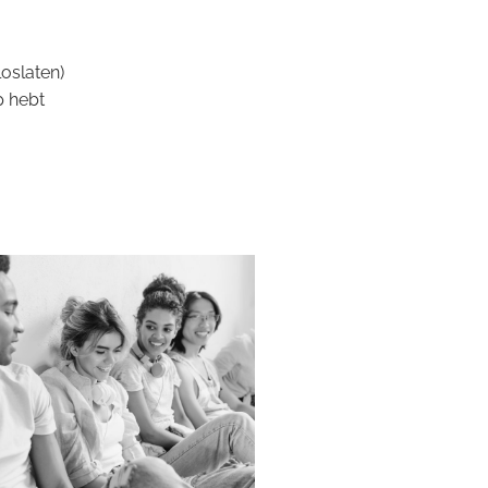
oslaten)
p hebt