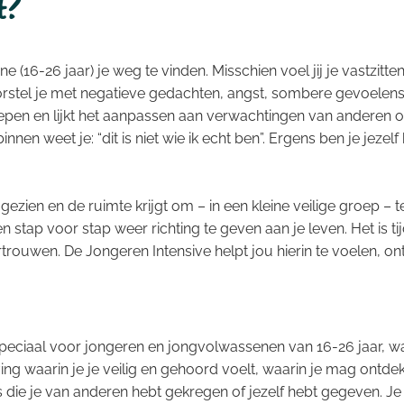
t?
e (16-26 jaar) je weg te vinden. Misschien voel jij je vastzitten
orstel je met negatieve gedachten, angst, sombere gevoelens,
repen en lijkt het aanpassen aan verwachtingen van anderen of
n weet je: “dit is niet wie ik echt ben”. Ergens ben je jezelf 
gezien en de ruimte krijgt om – in een kleine veilige groep – t
n stap voor stap weer richting te geven aan je leven. Het is 
rouwen. De Jongeren Intensive helpt jou hierin te voelen, on
speciaal voor jongeren en jongvolwassenen van 16-26 jaar, w
ng waarin je je veilig en gehoord voelt, waarin je mag ontdek
die je van anderen hebt gekregen of jezelf hebt gegeven. Je 